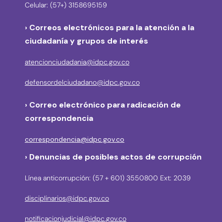
Celular: (57+) 3158695159
› Correos electrónicos para la atención a la
ciudadanía y grupos de interés
atencionciudadania@idpc.gov.co
defensordelciudadano@idpc.gov.co
›
Correo electrónico para radicación de
correspondencia
correspondencia@idpc.gov.co
› Denuncias de posibles actos de corrupción
Línea anticorrupción: (57 + 601) 3550800 Ext: 2039
disciplinarios@idpc.gov.co
notificacionjudicial@idpc.gov.co