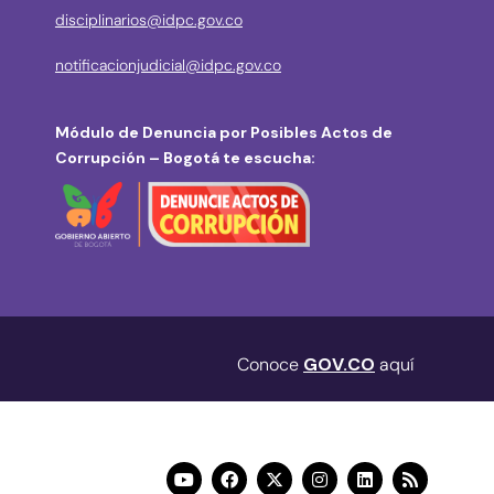
disciplinarios@idpc.gov.co
notificacionjudicial@idpc.gov.co
Módulo de Denuncia por Posibles Actos de
Corrupción – Bogotá te escucha:
Conoce
GOV.CO
aquí