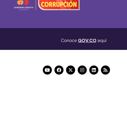
Conoce
GOV.CO
aquí