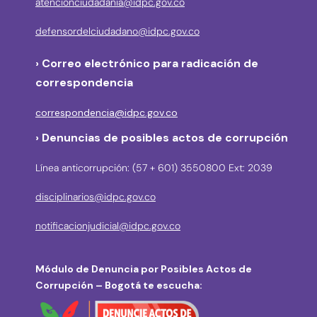
atencionciudadania@idpc.gov.co
defensordelciudadano@idpc.gov.co
›
Correo electrónico para radicación de
correspondencia
correspondencia@idpc.gov.co
› Denuncias de posibles actos de corrupción
Línea anticorrupción: (57 + 601) 3550800 Ext: 2039
disciplinarios@idpc.gov.co
notificacionjudicial@idpc.gov.co
Módulo de Denuncia por Posibles Actos de
Corrupción – Bogotá te escucha: