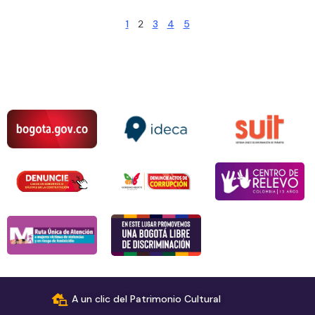
1
2
3
4
5
A un clic del Patrimonio Cultural