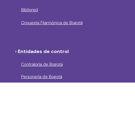
Bibliored
Orquesta Filarmónica de Bogotá
› Entidades de control
Contraloría de Bogota
Personería de Bogotá
Procuraduría General de la Nación
Concejo de Bogotá
Veeduría Distrital
Portal de Contratación a la Vista