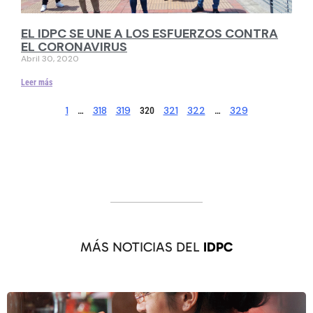
EL IDPC SE UNE A LOS ESFUERZOS CONTRA
EL CORONAVIRUS
Abril 30, 2020
Leer más
1
318
319
321
322
329
…
320
…
MÁS NOTICIAS DEL
IDPC