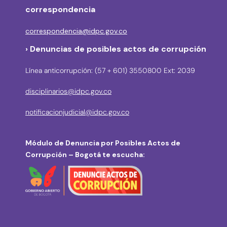
correspondencia
correspondencia@idpc.gov.co
› Denuncias de posibles actos de corrupción
Línea anticorrupción: (57 + 601) 3550800 Ext: 2039
disciplinarios@idpc.gov.co
notificacionjudicial@idpc.gov.co
Módulo de Denuncia por Posibles Actos de
Corrupción – Bogotá te escucha: