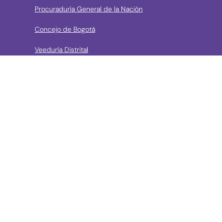
Procuraduría General de la Nación
Concejo de Bogotá
Veeduría Distrital
Portal de Contratación a la Vista
› Contáctanos
Consulta aquí los mecanismos de contacto del Instituto
Llama a la línea Distrital de Información Gratuita 195 o
conoce los canales de servicio en Bogotá
Líneas telefónicas de Atención a la Ciudadanía:
(57 + 601) 3550800 ext 5029 – 5020
Celular: (57+) 3158695159
› Correos electrónicos para la atención a la