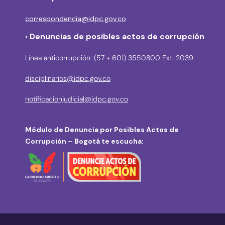
correspondencia@idpc.gov.co
› Denuncias de posibles actos de corrupción
Línea anticorrupción: (57 + 601) 3550800 Ext: 2039
disciplinarios@idpc.gov.co
notificacionjudicial@idpc.gov.co
Módulo de Denuncia por Posibles Actos de
Corrupción – Bogotá te escucha: