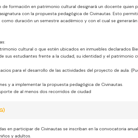
so de formación en patrimonio cultural designará un docente quien p
u asignatura con la propuesta pedagógica de Civinautas. Esto permit
á como duración un semestre académico y con el cual se generarán 
as:
rimonio cultural o que estén ubicados en inmuebles declarados Bien
de sus estudiantes frente a la ciudad, su identidad y el patrimonio c
acios para el desarrollo de las actividades del proyecto de aula. (
ones y a implementar la propuesta pedagógica de Civinautas.
sporte de al menos dos recorridos de ciudad
G)
as en participar de Civinautas se inscriban en la convocatoria anua
niños y adultos.