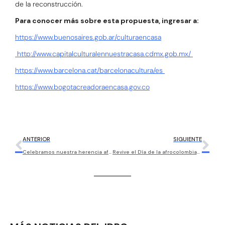
de la reconstrucción.
Para conocer más sobre esta propuesta, ingresar a:
https://www.buenosaires.gob.ar/culturaencasa
http://www.capitalculturalennuestracasa.cdmx.gob.mx/
https://www.barcelona.cat/barcelonacultura/es
https://www.bogotacreadoraencasa.gov.co
ANTERIOR
SIGUIENTE
Celebramos nuestra herencia afro y su riqueza cultural y patrimonial
Revive el Día de la afrocolombianidad desde casa con audios, videos y fotos