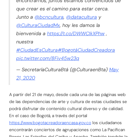
encontrarnos, juntos estamos convencidos de
que crear es el camino para estar cerca.
Junto a
@bcncultura
,
@datacultura
y
@CulturaCiudadMx
, hoy les damos la
bienvenida a
https://t.co/DWWCIkXPhw
,
nuestra
#CiudadEsCultura
#BogotáCiudadCreadora
pic.twitter.com/8Fiv45w23q
— SecretaríaCulturaBtá (@CulturaenBta)
May
21, 2020
A partir del 21 de mayo, desde cada una de las páginas web
de las dependencias de arte y cultura de estas ciudades se
podrá disfrutar de contenido cultural diverso y de calidad.
En el caso de Bogotá, a través del portal
https://www.bogotacreadoraencasa.gov.co
los ciudadanos
encontrarán conciertos de agrupaciones como La Pacifican
Power, Las Estrellas del Caribe y Apache. También tendrán la