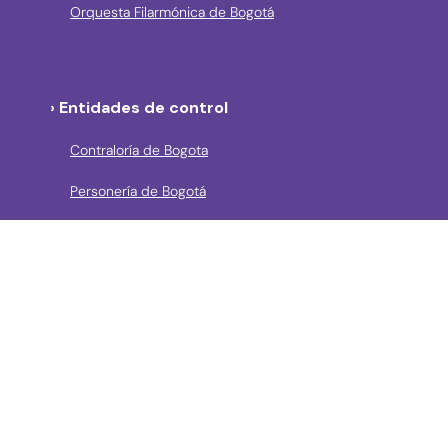
Orquesta Filarmónica de Bogotá
› Entidades de control
Contraloría de Bogota
Personería de Bogotá
Procuraduría General de la Nación
Concejo de Bogotá
Veeduría Distrital
Portal de Contratación a la Vista
› Contáctanos