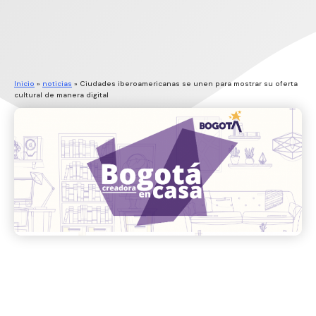
Inicio
»
noticias
»
Ciudades iberoamericanas se unen para mostrar su oferta
cultural de manera digital