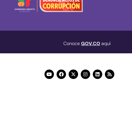
Conoce
GOV.CO
aquí