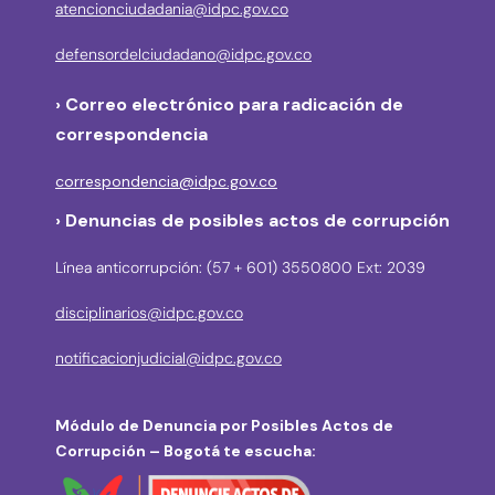
atencionciudadania@idpc.gov.co
defensordelciudadano@idpc.gov.co
›
Correo electrónico para radicación de
correspondencia
correspondencia@idpc.gov.co
› Denuncias de posibles actos de corrupción
Línea anticorrupción: (57 + 601) 3550800 Ext: 2039
disciplinarios@idpc.gov.co
notificacionjudicial@idpc.gov.co
Módulo de Denuncia por Posibles Actos de
Corrupción – Bogotá te escucha: