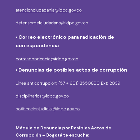
atencionciudadania@idpc.gov.co
defensordelciudadano@idpc.gov.co
›
Correo electrónico para radicación de
correspondencia
correspondencia@idpc.gov.co
› Denuncias de posibles actos de corrupción
Línea anticorrupción: (57 + 601) 3550800 Ext: 2039
disciplinarios@idpc.gov.co
notificacionjudicial@idpc.gov.co
Módulo de Denuncia por Posibles Actos de
Corrupción – Bogotá te escucha: