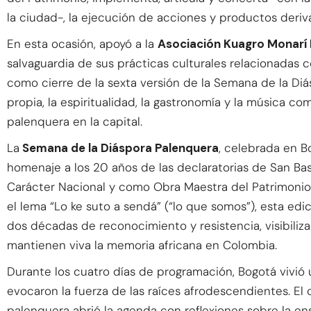
la ciudad-, la ejecución de acciones y productos deriva
En esta ocasión, apoyó a la
Asociación Kuagro Monarí
salvaguardia de sus prácticas culturales relacionadas 
como cierre de la sexta versión de la Semana de la Diá
propia, la espiritualidad, la gastronomía y la música c
palenquera en la capital.
La
Semana de la Diáspora Palenquera
, celebrada en B
homenaje a los 20 años de las declaratorias de San Bas
Carácter Nacional y como Obra Maestra del Patrimonio 
el lema “Lo ke suto a sendá” (“lo que somos”), esta edi
dos décadas de reconocimiento y resistencia, visibiliza
mantienen viva la memoria africana en Colombia.
Durante los cuatro días de programación, Bogotá vivió
evocaron la fuerza de las raíces afrodescendientes. El 
palenquera abrió la agenda con reflexiones sobre la en