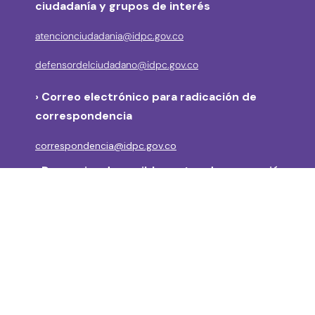
ciudadanía y grupos de interés
atencionciudadania@idpc.gov.co
defensordelciudadano@idpc.gov.co
›
Correo electrónico para radicación de
correspondencia
correspondencia@idpc.gov.co
› Denuncias de posibles actos de corrupción
Línea anticorrupción: (57 + 601) 3550800 Ext: 2039
disciplinarios@idpc.gov.co
notificacionjudicial@idpc.gov.co
Módulo de Denuncia por Posibles Actos de