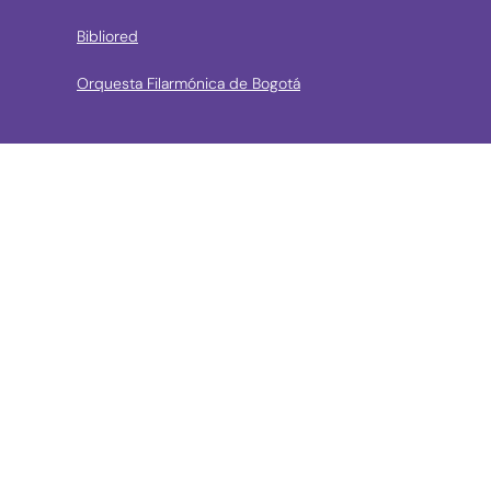
Bibliored
Orquesta Filarmónica de Bogotá
› Entidades de control
Contraloría de Bogota
Personería de Bogotá
Procuraduría General de la Nación
Concejo de Bogotá
Veeduría Distrital
Portal de Contratación a la Vista