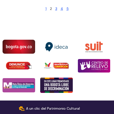
1
2
3
4
5
A un clic del Patrimonio Cultural