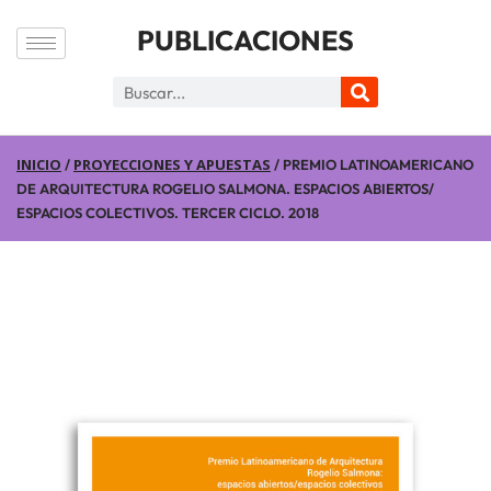
PUBLICACIONES
INICIO
PROYECCIONES Y APUESTAS
/
/ PREMIO LATINOAMERICANO
DE ARQUITECTURA ROGELIO SALMONA. ESPACIOS ABIERTOS/
ESPACIOS COLECTIVOS. TERCER CICLO. 2018